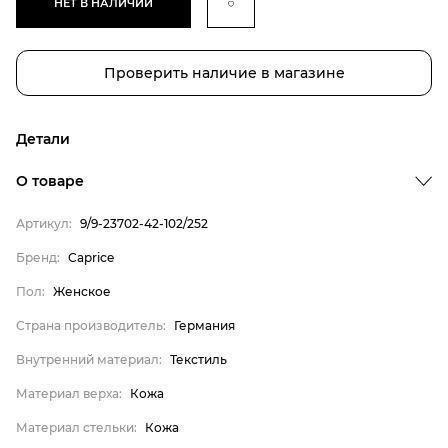
НЕТ В НАЛИЧИИ
Проверить наличие в магазине
Детали
О товаре
Артикул:
9/9-23702-42-102/252
Бренд
Бренд:
Caprice
Пол
Пол:
Женское
Страна производитель
Страна производитель:
Германия
Внутренний материал
Внутренний материал:
Текстиль
Материал верха
Материал верха:
Кожа
Материал стельки
Caprice
Материал стельки:
Кожа