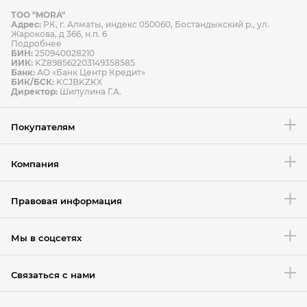
ТОО "MORA"
Способы оплаты
Адрес:
РК, г. Алматы, индекс 050060, Бостандыкский р., ул.
Способы доставки
Жарокова, д 366, н.п. 6
Подробнее
БИН:
250940028210
ИИК:
KZ898562203149358585
Банк:
АО «Банк Центр Кредит»
БИК/БСК:
KCJBKZKX
Условия возврата товара
Директор:
Шипулина Г.А.
Покупателям
Компания
Правовая информация
Мы в соцсетях
Связаться с нами