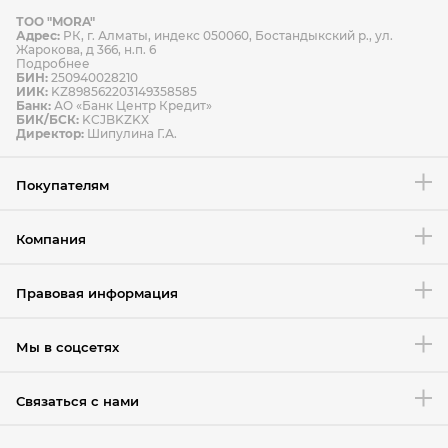
ТОО "MORA"
Способы оплаты
Адрес:
РК, г. Алматы, индекс 050060, Бостандыкский р., ул.
Способы доставки
Жарокова, д 366, н.п. 6
Подробнее
БИН:
250940028210
ИИК:
KZ898562203149358585
Банк:
АО «Банк Центр Кредит»
БИК/БСК:
KCJBKZKX
Условия возврата товара
Директор:
Шипулина Г.А.
Покупателям
Компания
Правовая информация
Мы в соцсетях
Связаться с нами