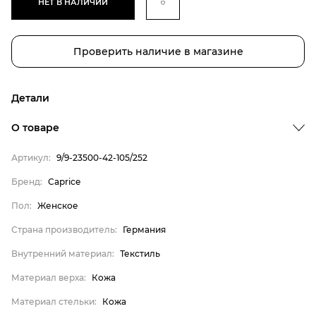
НЕТ В НАЛИЧИИ
Проверить наличие в магазине
Детали
О товаре
Артикул:
9/9-23500-42-105/252
Бренд:
Caprice
Бренд
Пол:
Женское
Пол
Страна производитель:
Германия
Страна производитель
Внутренний материал:
Текстиль
Внутренний материал
Материал верха
Материал верха:
Кожа
Материал стельки
Материал стельки:
Кожа
Caprice