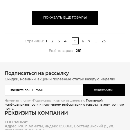
ПОКАЗАТЬ ЕЩЕ ТОВАРЫ
Страницы:
1
2
3
4
5
6
7
...
23
Ещё товаров:
281
Подписаться на рассылку
Скидки, новинки, акции и полезные статьи каждую неделю
ПОДПИСАТЬСЯ
Нажимая кнопку «Подписаться», вы соглашаетесь с
Политикой
конфиденциальности и получением информации о товарах на электронную
почту.
РЕКВИЗИТЫ КОМПАНИИ
ТОО "MORA"
Адрес:
РК, г. Алматы, индекс 050060, Бостандыкский р., ул.