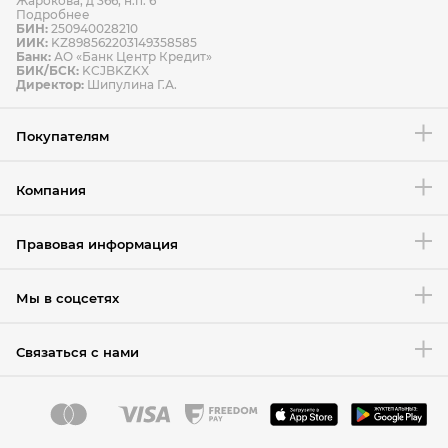
Жарокова, д 366, н.п. 6
Подробнее
БИН:
250940028210
ИИК:
KZ898562203149358585
Банк:
АО «Банк Центр Кредит»
БИК/БСК:
KCJBKZKX
Директор:
Шипулина Г.А.
Покупателям
Компания
Правовая информация
Мы в соцсетях
Связаться с нами