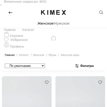
Финальные скидки до -80%!
×
Женское
Мужское
Главная
Каталог
Корзина
Избранное
Профиль
Главная
Каталог
Женское
Обувь
Женские кеды
Фильтры