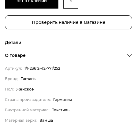
НЕТ В НАЛИЧИИ
Проверить наличие в магазине
Детали
О товаре
Артикул:
1/1-23612-42-771/252
Бренд
Бренд:
Tamaris
Пол
Пол:
Женское
Страна производитель
Страна производитель:
Германия
Внутренний материал
Внутренний материал:
Текстиль
Материал верха
Tamaris
Материал верха:
Замша
Женское
Германия