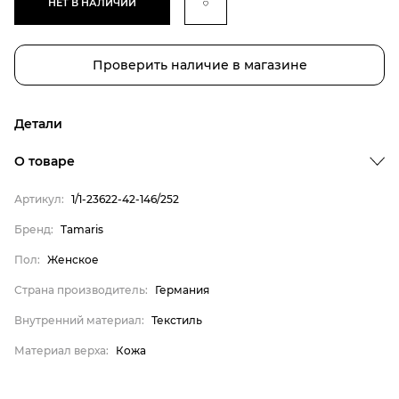
НЕТ В НАЛИЧИИ
Проверить наличие в магазине
Детали
Бренд
О товаре
Пол
Артикул:
1/1-23622-42-146/252
Страна производитель
Бренд:
Tamaris
Внутренний материал
Пол:
Женское
Материал верха
Tamaris
Страна производитель:
Германия
Женское
Внутренний материал:
Текстиль
Германия
Материал верха:
Кожа
Текстиль
Кожа