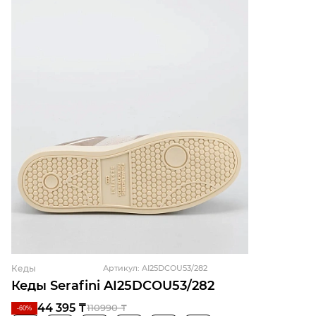
Кеды
Артикул: AI25DCOU53/282
Кеды Serafini AI25DCOU53/282
44 395 ₸
110990 ₸
-60%