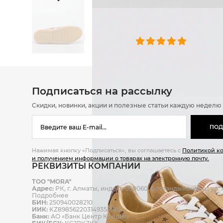
ОТЗЫВЫ
0 челове
Подписаться на рассылку
Скидки, новинки, акции и полезные статьи каждую неделю
ПОД
Нажимая кнопку «Подписаться», вы соглашаетесь с
Политикой к
и получением информации о товарах на электронную почту.
РЕКВИЗИТЫ КОМПАНИИ
ТОО "MORA"
Адрес:
РК, г. Алматы, индекс 050060, Бостандыкский р., ул. Ж
Подробнее
БИН:
250940028210
ИИК:
KZ898562203149358585
Банк:
АО «Банк Центр Кредит»