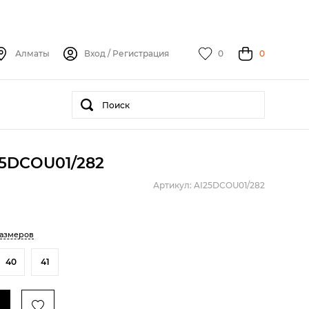
Алматы
Вход
/
Регистрация
0
0
I25DCOU01/282
Артикул: AI25DCOU01/282
размеров
40
41