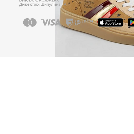
БИК/БСК:
KCJBKZKX
Директор:
Шипулина Г.А.