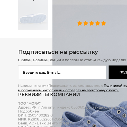
ОТЗЫВЫ
0 челове
Подписаться на рассылку
Скидки, новинки, акции и полезные статьи каждую неделю
ПОД
Нажимая кнопку «Подписаться», вы соглашаетесь с
Политикой к
и получением информации о товарах на электронную почту.
РЕКВИЗИТЫ КОМПАНИИ
ТОО "MORA"
Адрес:
РК, г. Алматы, индекс 050060, Бостандыкский р., ул. Ж
Подробнее
БИН:
250940028210
ИИК:
KZ898562203149358585
Банк:
АО «Банк Центр Кредит»