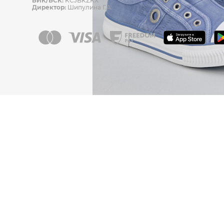
БИК/БСК:
KCJBKZKX
Директор:
Шипулина Г.А.