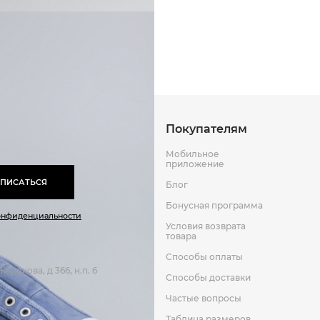
Резина
Способы оплаты
Способы до
Оставить отзыв
к
Покупателям
Мобильное
приложение
ПИСАТЬСЯ
Блог
Бонусная программа
онфиденциальности
Условия возврата
товара
Способы оплаты
арокова, д 366, н.п. 6
Способы доставки
Частые вопросы
Таблица размеров