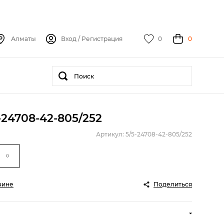
Алматы
Вход
/
Регистрация
0
0
5-24708-42-805/252
Артикул: 5/5-24708-42-805/252
зине
Поделиться