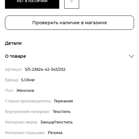
НЕТ В НАЛИЧИИ
Проверить наличие в магазине
Детали
О товаре
Артикул:
5/5-23624-42-345/252
Бренд
Бренд:
S.Oliver
Пол
Пол:
Женское
Страна производитель
Страна производитель:
Германия
Внутренний материал
Внутренний материал:
Текстиль
Материал верха
Материал верха:
Замша/текстиль
Материал подошвы
S.Oliver
Материал подошвы:
Резина
Женское