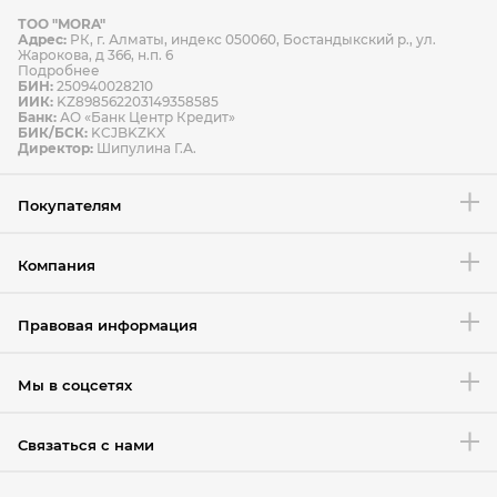
ТОО "MORA"
Способы оплаты
Адрес:
РК, г. Алматы, индекс 050060, Бостандыкский р., ул.
Способы доставки
Жарокова, д 366, н.п. 6
Подробнее
БИН:
250940028210
ИИК:
KZ898562203149358585
Банк:
АО «Банк Центр Кредит»
БИК/БСК:
KCJBKZKX
Условия возврата товара
Директор:
Шипулина Г.А.
Покупателям
Компания
Правовая информация
Мы в соцсетях
Связаться с нами