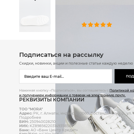
ОТЗЫВЫ
0 челове
Подписаться на рассылку
Скидки, новинки, акции и полезные статьи каждую неделю
ПОД
Нажимая кнопку «Подписаться», вы соглашаетесь с
Политикой к
и получением информации о товарах на электронную почту.
РЕКВИЗИТЫ КОМПАНИИ
ТОО "MORA"
Адрес:
РК, г. Алматы, индекс 050060, Бостандыкский р., ул. Ж
Подробнее
БИН:
250940028210
ИИК:
KZ898562203149358585
Банк:
АО «Банк Центр Кредит»