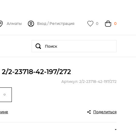
Алматы
Вход
/
Регистрация
0
0
2/2-23718-42-197/272
Артикул: 2/2-23718-42-197/272
зине
Поделиться