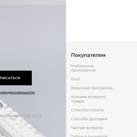
Способы оплаты
Способы до
Искусственная кожа
Искусственная кожа
Оставить отзыв
к
Покупателям
Мобильное
приложение
ПИСАТЬСЯ
Блог
Бонусная программа
онфиденциальности
Условия возврата
товара
Способы оплаты
арокова, д 366, н.п. 6
Способы доставки
Частые вопросы
Таблица размеров