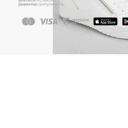
БИК/БСК:
KCJBKZKX
Директор:
Шипулина Г.А.