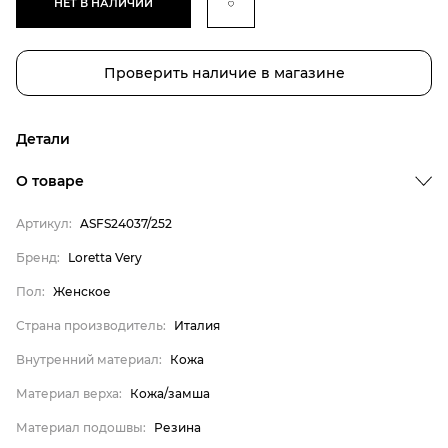
НЕТ В НАЛИЧИИ
Проверить наличие в магазине
Детали
О товаре
Артикул:
ASFS24037/252
Бренд
Бренд:
Loretta Very
Пол
Пол:
Женское
Страна производитель
Страна производитель:
Италия
Внутренний материал
Внутренний материал:
Кожа
Материал верха
Материал верха:
Кожа/замша
Материал подошвы
Материал стельки
Материал подошвы:
Резина
Loretta Very