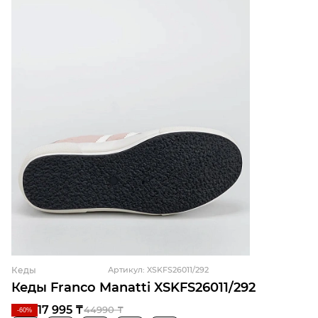
Кеды
Артикул: XSKFS26011/292
Кеды Franco Manatti XSKFS26011/292
17 995 ₸
44990 ₸
-60%