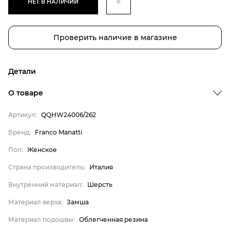
НЕТ В НАЛИЧИИ
Проверить наличие в магазине
Детали
О товаре
Артикул:
QQHW24006/262
Бренд
Бренд:
Franco Manatti
Пол
Пол:
Женское
Страна производитель
Страна производитель:
Италия
Внутренний материал
Внутренний материал:
Шерсть
Материал верха
Материал верха:
Замша
Материал подошвы
Материал подошвы:
Облегченная резина
Материал стельки