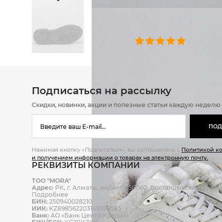
ОТЗЫВЫ
0 челове
Подписаться на рассылку
Скидки, новинки, акции и полезные статьи каждую неделю
ПОД
Нажимая кнопку «Подписаться», вы соглашаетесь с
Политикой к
и получением информации о товарах на электронную почту.
РЕКВИЗИТЫ КОМПАНИИ
ТОО "MORA"
Адрес:
РК, г. Алматы, индекс 050060, Бостандыкский р., ул. Ж
Подробнее
БИН:
250940028210
ИИК:
KZ898562203149358585
Банк:
АО «Банк Центр Кредит»