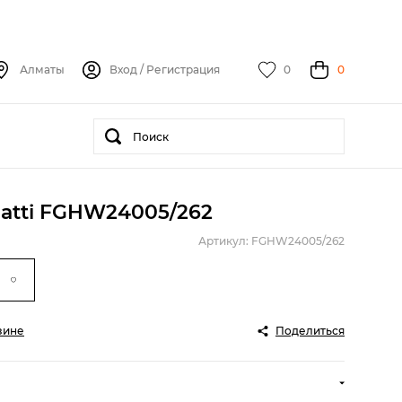
Алматы
Вход
/
Регистрация
0
0
atti FGHW24005/262
Артикул: FGHW24005/262
зине
Поделиться