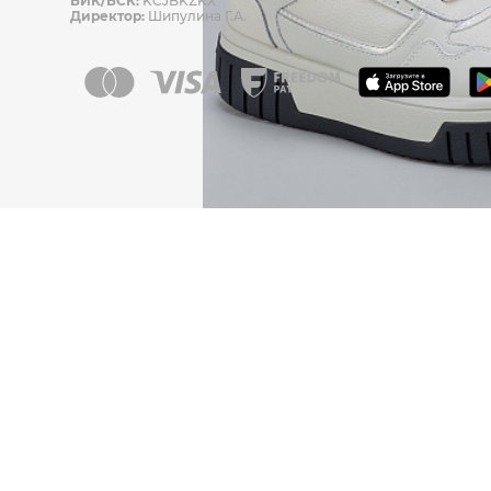
БИК/БСК:
KCJBKZKX
Директор:
Шипулина Г.А.