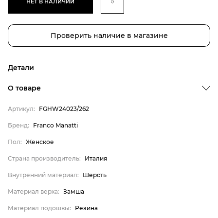
НЕТ В НАЛИЧИИ
Проверить наличие в магазине
Детали
Бренд
О товаре
Пол
Артикул:
FGHW24023/262
Страна производитель
Бренд:
Franco Manatti
Внутренний материал
Пол:
Женское
Материал верха
Материал подошвы
Страна производитель:
Италия
Материал стельки
Внутренний материал:
Шерсть
Franco Manatti
Материал верха:
Замша
Женское
Материал подошвы:
Резина
Италия