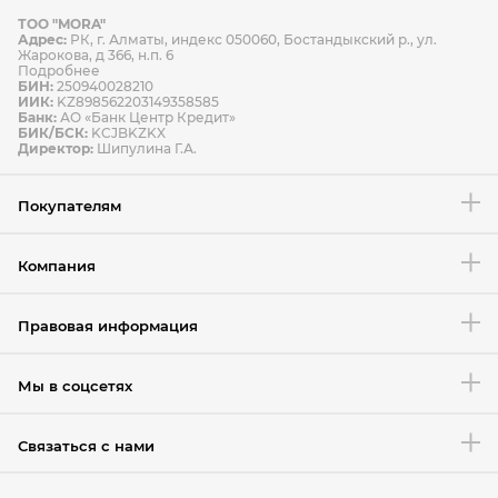
ТОО "MORA"
Способы оплаты
Адрес:
РК, г. Алматы, индекс 050060, Бостандыкский р., ул.
Способы доставки
Жарокова, д 366, н.п. 6
Подробнее
БИН:
250940028210
ИИК:
KZ898562203149358585
Банк:
АО «Банк Центр Кредит»
БИК/БСК:
KCJBKZKX
Условия возврата товара
Директор:
Шипулина Г.А.
Покупателям
Компания
Правовая информация
Мы в соцсетях
Связаться с нами