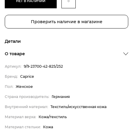
НЕТ В НАЛИЧИИ
Проверить наличие в магазине
Детали
О товаре
Артикул:
9/9-23700-42-825/252
Бренд
Бренд:
Caprice
Пол
Пол:
Женское
Страна производитель
Страна производитель:
Германия
Внутренний материал
Внутренний материал:
Текстиль/искусственная кожа
Материал верха
Материал верха:
Кожа/текстиль
Материал стельки
Caprice
Материал стельки:
Кожа
Женское