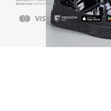
БИК/БСК:
KCJBKZKX
Директор:
Шипулина Г.А.