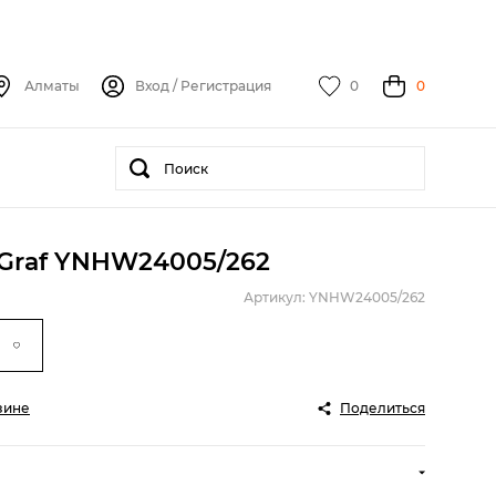
Алматы
Вход
/
Регистрация
0
0
Graf YNHW24005/262
Артикул: YNHW24005/262
зине
Поделиться