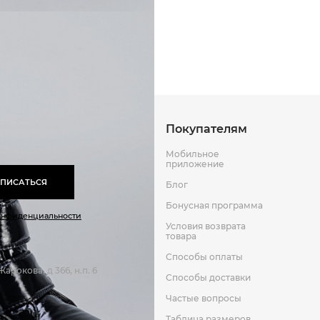
Способы оплаты
Способы до
Термопластичная резина
Шерсть/текстиль
Оставить отзыв
к
Покупателям
Мобильное
приложение
ПИСАТЬСЯ
Блог
Бонусная программа
онфиденциальности
Условия возврата
товара
Способы оплаты
арокова, д 366, н.п. 6
Способы доставки
Частые вопросы
Таблица размеров