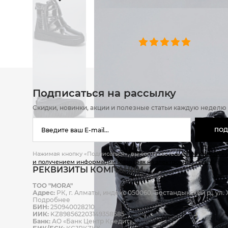
ОТЗЫВЫ
0 челове
Подписаться на рассылку
Скидки, новинки, акции и полезные статьи каждую неделю
ПОД
Нажимая кнопку «Подписаться», вы соглашаетесь с
Политикой к
и получением информации о товарах на электронную почту.
РЕКВИЗИТЫ КОМПАНИИ
ТОО "MORA"
Адрес:
РК, г. Алматы, индекс 050060, Бостандыкский р., ул. Ж
Подробнее
БИН:
250940028210
ИИК:
KZ898562203149358585
Банк:
АО «Банк Центр Кредит»