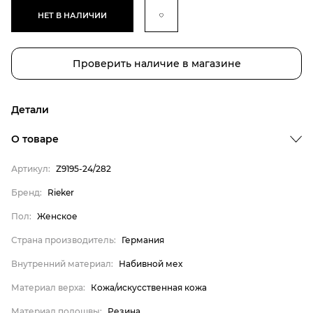
НЕТ В НАЛИЧИИ
Проверить наличие в магазине
Детали
О товаре
Артикул:
Z9195-24/282
Бренд:
Rieker
Пол:
Женское
Страна производитель:
Германия
Внутренний материал:
Набивной мех
Бренд
Материал верха:
Кожа/искусственная кожа
Пол
Страна производитель
Материал подошвы:
Резина