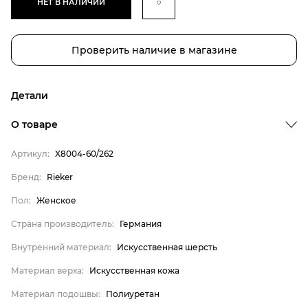
НЕТ В НАЛИЧИИ
Проверить наличие в магазине
Детали
Бренд
О товаре
Пол
Артикул:
X8004-60/262
Страна производитель
Бренд:
Rieker
Внутренний материал
Пол:
Женское
Материал верха
Материал подошвы
Страна производитель:
Германия
Rieker
Внутренний материал:
Искусственная шерсть
Женское
Материал верха:
Искусственная кожа
Германия
Материал подошвы:
Полиуретан
Искусственная шерсть