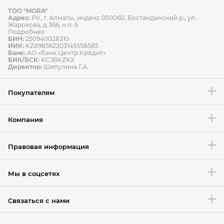
ТОО "MORA"
Способы оплаты
Адрес:
РК, г. Алматы, индекс 050060, Бостандыкский р., ул.
Способы доставки
Жарокова, д 366, н.п. 6
Подробнее
БИН:
250940028210
ИИК:
KZ898562203149358585
Банк:
АО «Банк Центр Кредит»
БИК/БСК:
KCJBKZKX
Условия возврата товара
Директор:
Шипулина Г.А.
Покупателям
Компания
Правовая информация
Мы в соцсетях
Связаться с нами