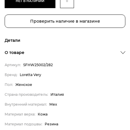
НЕТ В НАЛИЧИИ
Проверить наличие в магазине
Детали
О товаре
Артикул:
SFHW25002/282
Бренд:
Loretta Very
Пол:
Женское
Страна производитель:
Италия
Бренд
Внутренний материал:
Мех
Пол
Материал верха:
Кожа
Страна производитель
Материал подошвы:
Резина
Внутренний материал