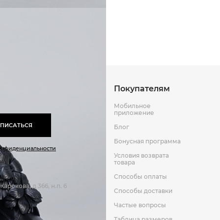
Кожа
Способы оплаты
Способы до
Резина
Кожа
Оставить отзыв
к
Покупателям
Мобильное
приложение
ПИСАТЬСЯ
Блог
Бонусная программа
онфиденциальности
Условия возврата
товара
Способы оплаты
арокова, д 366, н.п. 6
Способы доставки
Частые вопросы
Таблица размеров