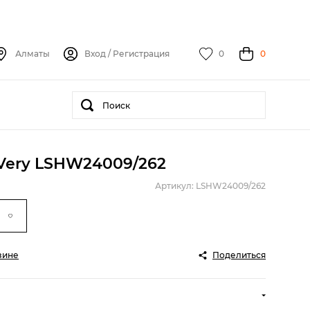
Алматы
Вход
/
Регистрация
0
0
 Very LSHW24009/262
Артикул: LSHW24009/262
зине
Поделиться