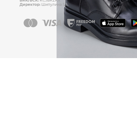
БИК/БСК:
KCJBKZKX
Директор:
Шипулина Г.А.