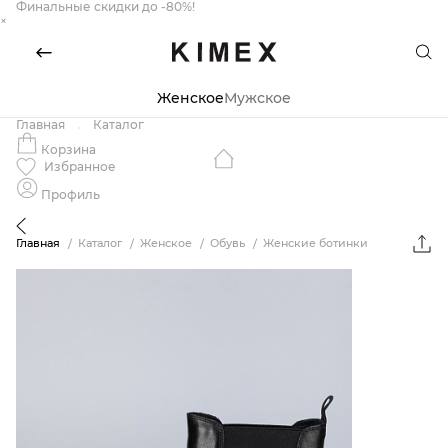
Финальные скидки до -80%!
×
Женское
Мужское
Главная
Каталог
Корзина
Избранное
Профиль
Главная
Каталог
Женское
Обувь
Женские ботинки