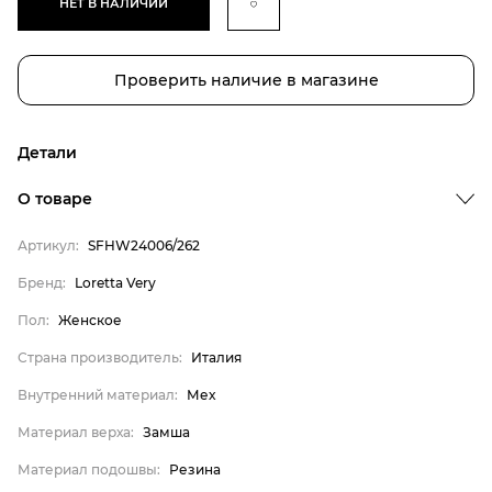
НЕТ В НАЛИЧИИ
Проверить наличие в магазине
Детали
О товаре
Артикул:
SFHW24006/262
Бренд
Бренд:
Loretta Very
Пол
Пол:
Женское
Страна производитель
Страна производитель:
Италия
Внутренний материал
Внутренний материал:
Мех
Материал верха
Материал верха:
Замша
Материал подошвы
Материал подошвы:
Резина
Материал стельки