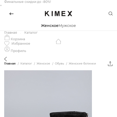
Финальные скидки до -80%!
×
Женское
Мужское
Главная
Каталог
Корзина
Избранное
Профиль
Главная
Каталог
Женское
Обувь
Женские ботинки