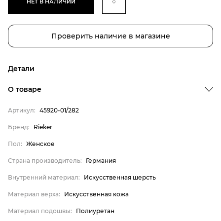
НЕТ В НАЛИЧИИ
Проверить наличие в магазине
Детали
О товаре
Артикул:
45920-01/282
Бренд:
Rieker
Пол:
Женское
Страна производитель:
Германия
Внутренний материал:
Искусственная шерсть
Бренд
Материал верха:
Искусственная кожа
Пол
Страна производитель
Материал подошвы:
Полиуретан