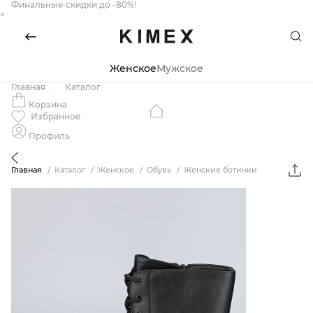
Финальные скидки до -80%!
×
Женское
Мужское
Главная
Каталог
Корзина
Избранное
Профиль
Главная
Каталог
Женское
Обувь
Женские ботинки