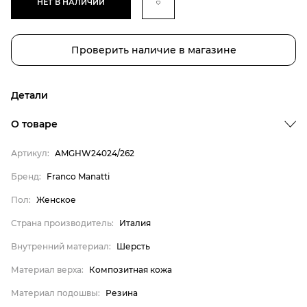
НЕТ В НАЛИЧИИ
Проверить наличие в магазине
Детали
Бренд
О товаре
Пол
Артикул:
AMGHW24024/262
Страна производитель
Бренд:
Franco Manatti
Внутренний материал
Пол:
Женское
Материал верха
Материал подошвы
Страна производитель:
Италия
Материал стельки
Внутренний материал:
Шерсть
Franco Manatti
Материал верха:
Композитная кожа
Женское
Материал подошвы:
Резина
Италия