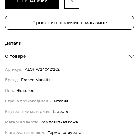
НЕТ В НАЛИЧИИ
Проверить наличие в магазине
Детали
Бренд
О товаре
Пол
Артикул:
ALGHW24042/262
Страна производитель
Бренд:
Franco Manatti
Внутренний материал
Пол:
Женское
Материал верха
Материал подошвы
Страна производитель:
Италия
Материал стельки
Внутренний материал:
Шерсть
Franco Manatti
Материал верха:
Композитная кожа
Женское
Материал подошвы:
Термополиуретан
Италия