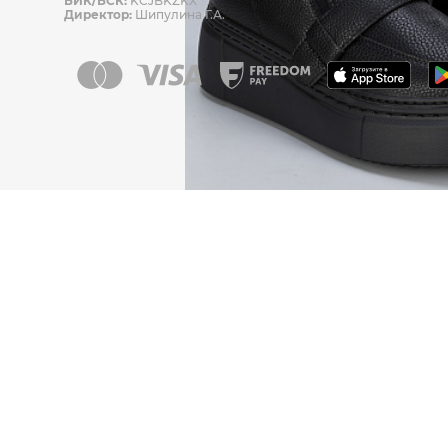
БИК/БСК:
KCJBKZKX
Директор:
Шипулина Г.А.