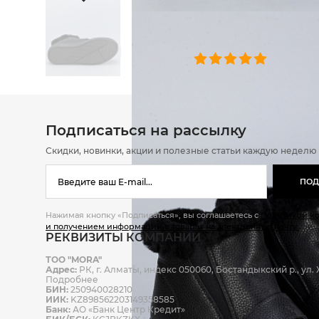
ОТЗЫВЫ
0 челове
Подписаться на рассылку
Скидки, новинки, акции и полезные статьи каждую неделю
ПОД
Нажимая кнопку «Подписаться», вы соглашаетесь с
Политикой к
и получением информации о товарах на электронную почту.
РЕКВИЗИТЫ КОМПАНИИ
ТОО "MORA"
Адрес:
РК, г. Алматы, индекс 050060, Бостандыкский р., ул. Ж
Подробнее
БИН:
250940028210
ИИК:
KZ898562203149358585
Банк:
АО «Банк Центр Кредит»