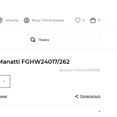
Алматы
Вход
/
Регистрация
0
0
Manatti FGHW24017/262
Артикул: FGHW24017/262
зине
Поделиться