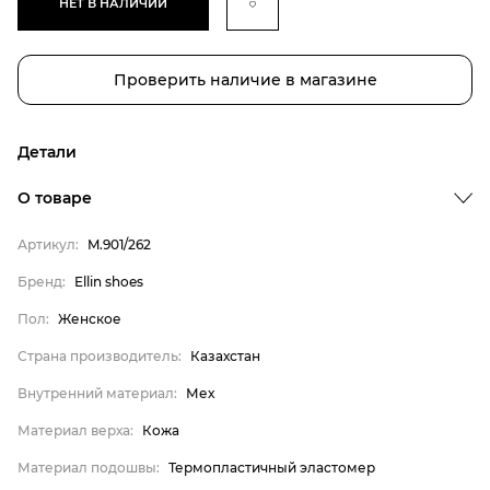
НЕТ В НАЛИЧИИ
Проверить наличие в магазине
Детали
Бренд
О товаре
Пол
Артикул:
M.901/262
Страна производитель
Бренд:
Ellin shoes
Внутренний материал
Пол:
Женское
Материал верха
Материал подошвы
Страна производитель:
Казахстан
Материал стельки
Внутренний материал:
Мех
Ellin shoes
Материал верха:
Кожа
Женское
Материал подошвы:
Термопластичный эластомер
Казахстан