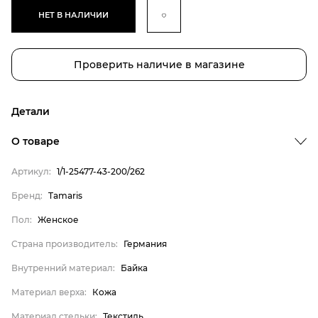
НЕТ В НАЛИЧИИ
Проверить наличие в магазине
Детали
Бренд
О товаре
Пол
Артикул:
1/1-25477-43-200/262
Страна производитель
Бренд:
Tamaris
Внутренний материал
Пол:
Женское
Материал верха
Материал стельки
Страна производитель:
Германия
Tamaris
Внутренний материал:
Байка
Женское
Материал верха:
Кожа
Германия
Материал стельки:
Текстиль