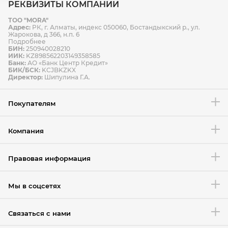
РЕКВИЗИТЫ КОМПАНИИ
ТОО "MORA"
Способы оплаты
Адрес:
РК, г. Алматы, индекс 050060, Бостандыкский р., ул.
Способы доставки
Жарокова, д 366, н.п. 6
Подробнее
БИН:
250940028210
ИИК:
KZ898562203149358585
Банк:
АО «Банк Центр Кредит»
БИК/БСК:
KCJBKZKX
Условия возврата товара
Директор:
Шипулина Г.А.
Покупателям
Компания
Правовая информация
Мы в соцсетях
Связаться с нами