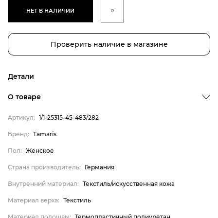
НЕТ В НАЛИЧИИ
Проверить наличие в магазине
Детали
О товаре
Артикул:
1/1-25315-45-483/282
Бренд:
Tamaris
Пол:
Женское
Бренд
Страна производитель:
Германия
Пол
Страна производитель
Внутренний материал:
Текстиль/искусственная кожа
Внутренний материал
Материал верха:
Текстиль
Материал верха
Материал подошвы:
Термопластичный полиуретан