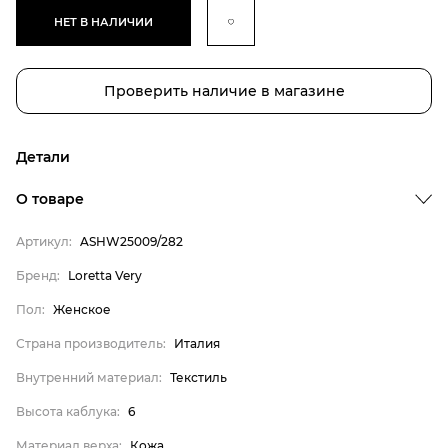
НЕТ В НАЛИЧИИ
Проверить наличие в магазине
Детали
О товаре
Артикул:
ASHW25009/282
Бренд:
Loretta Very
Бренд
Пол:
Женское
Пол
Страна производитель:
Италия
Страна производитель
Внутренний материал:
Текстиль
Внутренний материал
Высота каблука:
6
Высота каблука
Материал верха:
Кожа