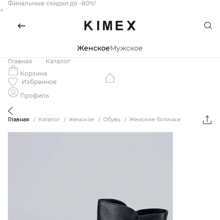
Финальные скидки до -80%!
×
Женское
Мужское
Главная
Каталог
Корзина
Избранное
Профиль
Главная
Каталог
Женское
Обувь
Женские ботинки