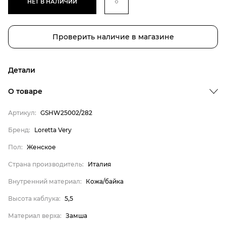
НЕТ В НАЛИЧИИ
Проверить наличие в магазине
Детали
О товаре
Артикул:
GSHW25002/282
Бренд:
Loretta Very
Пол:
Женское
Страна производитель:
Италия
Внутренний материал:
Кожа/байка
Бренд
Высота каблука:
5,5
Пол
Материал верха:
Замша