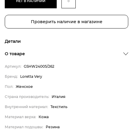
НЕТ В НАЛИЧИИ
Проверить наличие в магазине
Детали
О товаре
Артикул:
GSHW24005/262
Бренд
Пол
Бренд:
Loretta Very
Страна производитель
Пол:
Женское
Внутренний материал
Страна производитель:
Италия
Материал верха
Внутренний материал:
Текстиль
Материал подошвы
Материал верха:
Кожа
Материал стельки
Материал подошвы:
Резина
Loretta Very