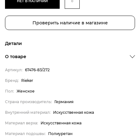
НЕТ В НАЛИЧИИ
Проверить наличие в магазине
Детали
Бренд
О товаре
Пол
Артикул:
67476-83/272
Страна производитель
Бренд:
Rieker
Внутренний материал
Пол:
Женское
Материал верха
Материал подошвы
Страна производитель:
Германия
Материал стельки
Внутренний материал:
Искусственная кожа
Rieker
Материал верха:
Искусственная кожа
Женское
Материал подошвы:
Полиуретан
Германия