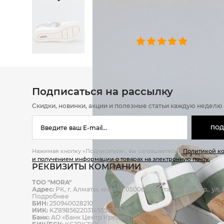
ОТЗЫВЫ
0 челове
Подписаться на рассылку
Скидки, новинки, акции и полезные статьи каждую неделю
ПОД
Нажимая кнопку «Подписаться», вы соглашаетесь с
Политикой к
и получением информации о товарах на электронную почту.
РЕКВИЗИТЫ КОМПАНИИ
ТОО "MORA"
Адрес:
РК, г. Алматы, индекс 050060, Бостандыкский р., ул. Ж
Подробнее
БИН:
250940028210
ИИК:
KZ898562203149358585
Банк:
АО «Банк Центр Кредит»