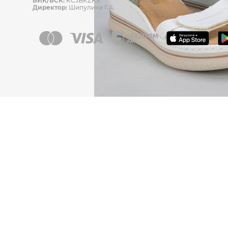
БИК/БСК:
KCJBKZKX
Директор:
Шипулина Г.А.