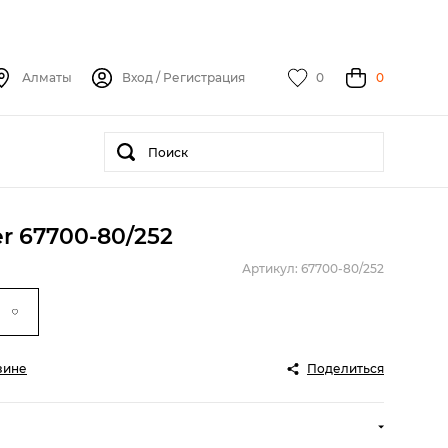
Алматы
Вход
/
Регистрация
0
0
r 67700-80/252
Артикул: 67700-80/252
зине
Поделиться