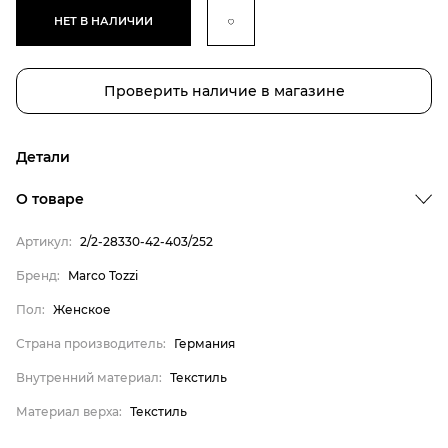
НЕТ В НАЛИЧИИ
Проверить наличие в магазине
Детали
О товаре
Артикул:
2/2-28330-42-403/252
Бренд
Бренд:
Marco Tozzi
Пол
Пол:
Женское
Страна производитель
Страна производитель:
Германия
Внутренний материал
Внутренний материал:
Текстиль
Материал верха
Marco Tozzi
Материал верха:
Текстиль
Женское