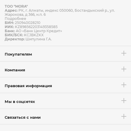
ТОО "MORA"
Способы оплаты
Адрес:
РК, г. Алматы, индекс 050060, Бостандыкский р., ул.
Способы доставки
Жарокова, д 366, н.п. 6
Подробнее
БИН:
250940028210
ИИК:
KZ898562203149358585
Банк:
АО «Банк Центр Кредит»
БИК/БСК:
KCJBKZKX
Условия возврата товара
Директор:
Шипулина Г.А.
Покупателям
Компания
Правовая информация
Мы в соцсетях
Связаться с нами