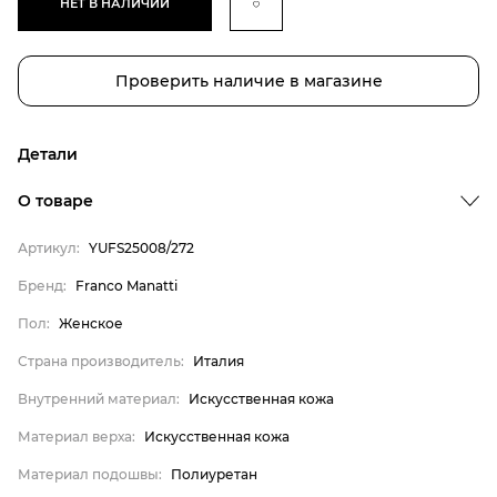
НЕТ В НАЛИЧИИ
Проверить наличие в магазине
Детали
Бренд
О товаре
Пол
Артикул:
YUFS25008/272
Страна производитель
Бренд:
Franco Manatti
Внутренний материал
Пол:
Женское
Материал верха
Материал подошвы
Страна производитель:
Италия
Franco Manatti
Внутренний материал:
Искусственная кожа
Женское
Материал верха:
Искусственная кожа
Италия
Материал подошвы:
Полиуретан
Искусственная кожа