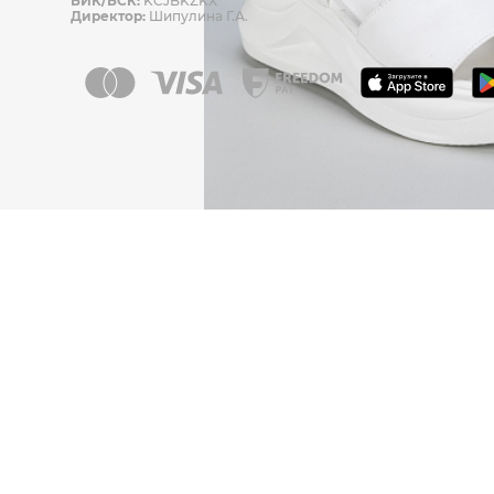
БИК/БСК:
KCJBKZKX
Директор:
Шипулина Г.А.