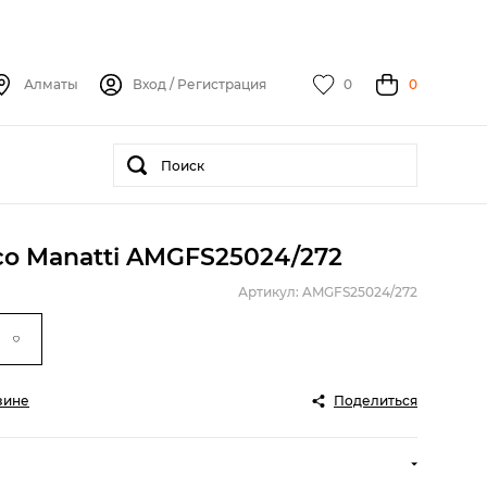
Алматы
Вход
/
Регистрация
0
0
o Manatti AMGFS25024/272
Артикул: AMGFS25024/272
зине
Поделиться