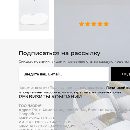
ОТЗЫВЫ
0 челове
Подписаться на рассылку
Скидки, новинки, акции и полезные статьи каждую неделю
ПОД
Нажимая кнопку «Подписаться», вы соглашаетесь с
Политикой к
и получением информации о товарах на электронную почту.
РЕКВИЗИТЫ КОМПАНИИ
ТОО "MORA"
Адрес:
РК, г. Алматы, индекс 050060, Бостандыкский р., ул. Ж
Подробнее
БИН:
250940028210
ИИК:
KZ898562203149358585
Банк:
АО «Банк Центр Кредит»