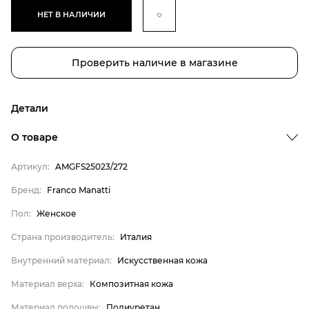
НЕТ В НАЛИЧИИ
Проверить наличие в магазине
Детали
Бренд
О товаре
Пол
Артикул:
AMGFS25023/272
Страна производитель
Бренд:
Franco Manatti
Внутренний материал
Пол:
Женское
Материал верха
Материал подошвы
Страна производитель:
Италия
Материал стельки
Внутренний материал:
Искусственная кожа
Franco Manatti
Материал верха:
Композитная кожа
Женское
Материал подошвы:
Полиуретан