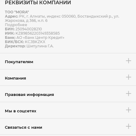
РЕКВИЗИТЫ КОМПАНИИ
ТОО "MORA"
Способы оплаты
Адрес:
РК, г. Алматы, индекс 050060, Бостандыкский р., ул.
Способы доставки
Жарокова, д 366, н.п. 6
Подробнее
БИН:
250940028210
ИИК:
KZ898562203149358585
Банк:
АО «Банк Центр Кредит»
БИК/БСК:
KCJBKZKX
Условия возврата товара
Директор:
Шипулина Г.А.
Покупателям
Компания
Правовая информация
Мы в соцсетях
Связаться с нами