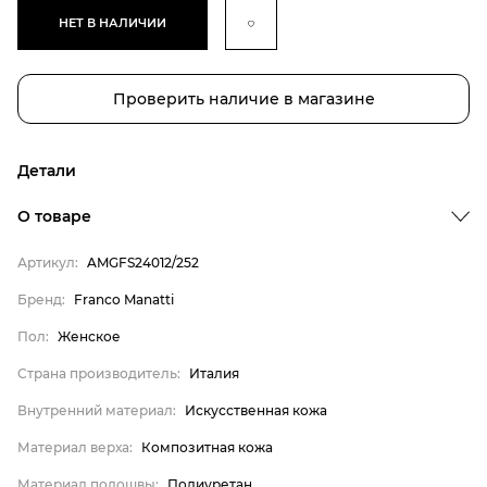
НЕТ В НАЛИЧИИ
Проверить наличие в магазине
Детали
Бренд
О товаре
Пол
Артикул:
AMGFS24012/252
Страна производитель
Бренд:
Franco Manatti
Внутренний материал
Пол:
Женское
Материал верха
Материал подошвы
Страна производитель:
Италия
Franco Manatti
Внутренний материал:
Искусственная кожа
Женское
Материал верха:
Композитная кожа
Италия
Материал подошвы:
Полиуретан