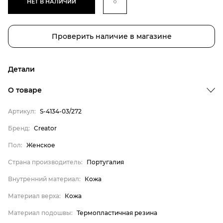
НЕТ В НАЛИЧИИ
Проверить наличие в магазине
Детали
Бренд
О товаре
Пол
Артикул:
S-4134-03/272
Страна производитель
Бренд:
Creator
Внутренний материал
Пол:
Женское
Материал верха
Материал подошвы
Страна производитель:
Португалия
Материал стельки
Внутренний материал:
Кожа
Creator
Материал верха:
Кожа
Женское
Материал подошвы:
Термопластичная резина
Португалия