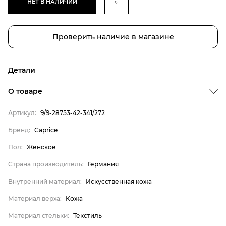
НЕТ В НАЛИЧИИ
Проверить наличие в магазине
Детали
О товаре
Артикул:
9/9-28753-42-341/272
Бренд
Пол
Бренд:
Caprice
Страна производитель
Пол:
Женское
Внутренний материал
Страна производитель:
Германия
Материал верха
Внутренний материал:
Искусственная кожа
Материал стельки
Материал верха:
Кожа
Caprice
Материал стельки:
Текстиль
Женское