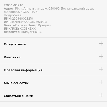
ТОО "MORA"
Способы оплаты
Адрес:
РК, г. Алматы, индекс 050060, Бостандыкский р., ул.
Способы доставки
Жарокова, д 366, н.п. 6
Подробнее
БИН:
250940028210
ИИК:
KZ898562203149358585
Банк:
АО «Банк Центр Кредит»
БИК/БСК:
KCJBKZKX
Условия возврата товара
Директор:
Шипулина Г.А.
Покупателям
Компания
Правовая информация
Мы в соцсетях
Связаться с нами