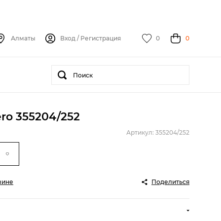
Алматы
Вход
/
Регистрация
0
0
ro 355204/252
Артикул: 355204/252
зине
Поделиться