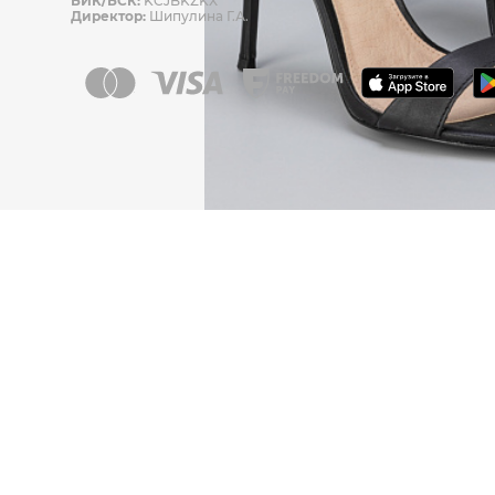
БИК/БСК:
KCJBKZKX
Директор:
Шипулина Г.А.