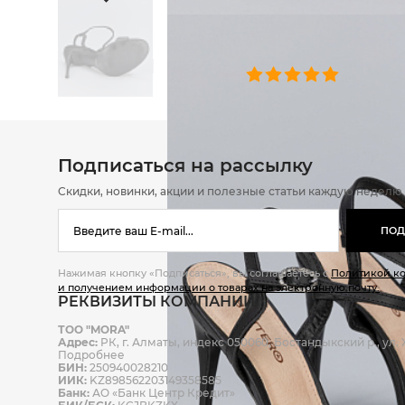
ОТЗЫВЫ
0 челове
Подписаться на рассылку
Скидки, новинки, акции и полезные статьи каждую неделю
ПОД
Нажимая кнопку «Подписаться», вы соглашаетесь с
Политикой к
и получением информации о товарах на электронную почту.
РЕКВИЗИТЫ КОМПАНИИ
ТОО "MORA"
Адрес:
РК, г. Алматы, индекс 050060, Бостандыкский р., ул. Ж
Подробнее
БИН:
250940028210
ИИК:
KZ898562203149358585
Банк:
АО «Банк Центр Кредит»