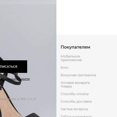
Кожа
Способы оплаты
Способы до
Оставить отзыв
к
Покупателям
Мобильное
приложение
ПИСАТЬСЯ
Блог
Бонусная программа
онфиденциальности
Условия возврата
товара
Способы оплаты
арокова, д 366, н.п. 6
Способы доставки
Частые вопросы
Таблица размеров