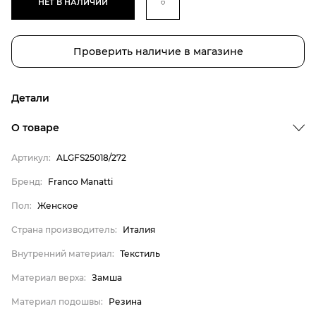
НЕТ В НАЛИЧИИ
Проверить наличие в магазине
Детали
О товаре
Артикул:
ALGFS25018/272
Бренд
Бренд:
Franco Manatti
Пол
Пол:
Женское
Страна производитель
Страна производитель:
Италия
Внутренний материал
Внутренний материал:
Текстиль
Материал верха
Материал верха:
Замша
Материал подошвы
Материал стельки
Материал подошвы:
Резина
Franco Manatti