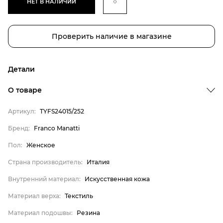
НЕТ В НАЛИЧИИ
Проверить наличие в магазине
Детали
Бренд
О товаре
Пол
Артикул:
TYFS24015/252
Страна производитель
Бренд:
Franco Manatti
Внутренний материал
Пол:
Женское
Материал верха
Материал подошвы
Страна производитель:
Италия
Franco Manatti
Внутренний материал:
Искусственная кожа
Женское
Материал верха:
Текстиль
Италия
Материал подошвы:
Резина
Искусственная кожа