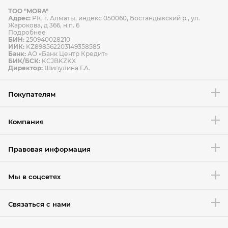
ТОО "MORA"
Способы оплаты
Адрес:
РК, г. Алматы, индекс 050060, Бостандыкский р., ул.
Способы доставки
Жарокова, д 366, н.п. 6
Подробнее
БИН:
250940028210
ИИК:
KZ898562203149358585
Банк:
АО «Банк Центр Кредит»
БИК/БСК:
KCJBKZKX
Условия возврата товара
Директор:
Шипулина Г.А.
Покупателям
Компания
Правовая информация
Мы в соцсетях
Связаться с нами