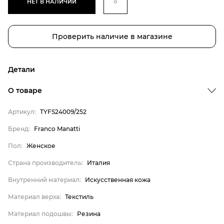
НЕТ В НАЛИЧИИ
Проверить наличие в магазине
Детали
Бренд
О товаре
Пол
Артикул:
TYFS24009/252
Страна производитель
Бренд:
Franco Manatti
Внутренний материал
Пол:
Женское
Материал верха
Материал подошвы
Страна производитель:
Италия
Franco Manatti
Внутренний материал:
Искусственная кожа
Женское
Материал верха:
Текстиль
Италия
Материал подошвы:
Резина
Искусственная кожа