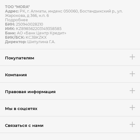
ТОО "MORA"
Способы оплаты
Адрес:
РК, г. Алматы, индекс 050060, Бостандыкский р., ул.
Способы доставки
Жарокова, д 366, н.п. 6
Подробнее
БИН:
250940028210
ИИК:
KZ898562203149358585
Банк:
АО «Банк Центр Кредит»
БИК/БСК:
KCJBKZKX
Условия возврата товара
Директор:
Шипулина Г.А.
Покупателям
Компания
Правовая информация
Мы в соцсетях
Связаться с нами