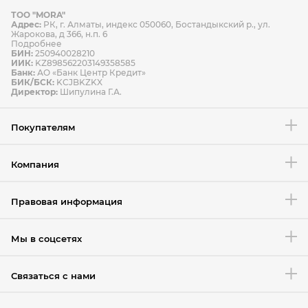
ТОО "MORA"
Способы оплаты
Адрес:
РК, г. Алматы, индекс 050060, Бостандыкский р., ул.
Способы доставки
Жарокова, д 366, н.п. 6
Подробнее
БИН:
250940028210
ИИК:
KZ898562203149358585
Банк:
АО «Банк Центр Кредит»
БИК/БСК:
KCJBKZKX
Условия возврата товара
Директор:
Шипулина Г.А.
Покупателям
Компания
Правовая информация
Мы в соцсетях
Связаться с нами