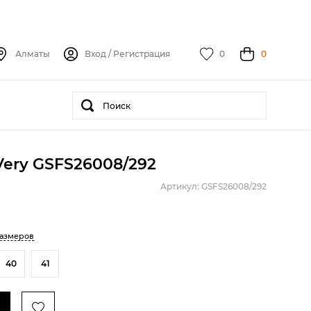
Алматы
Вход
/
Регистрация
0
0
Very GSFS26008/292
Артикул: GSFS26008/292
размеров
40
41