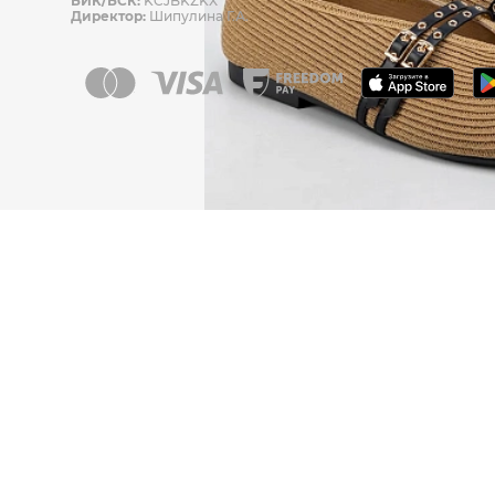
БИК/БСК:
KCJBKZKX
Директор:
Шипулина Г.А.