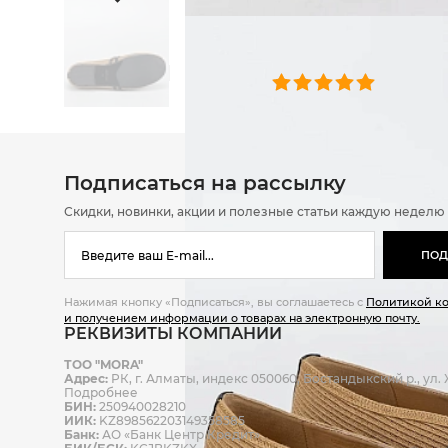
ОТЗЫВЫ
0 челове
Подписаться на рассылку
Скидки, новинки, акции и полезные статьи каждую неделю
ПОД
Нажимая кнопку «Подписаться», вы соглашаетесь с
Политикой к
и получением информации о товарах на электронную почту.
РЕКВИЗИТЫ КОМПАНИИ
ТОО "MORA"
Адрес:
РК, г. Алматы, индекс 050060, Бостандыкский р., ул. Ж
Подробнее
БИН:
250940028210
ИИК:
KZ898562203149358585
Банк:
АО «Банк Центр Кредит»