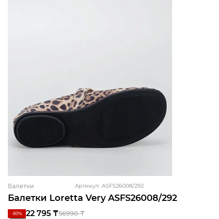
Балетки
Артикул: ASFS26008/292
Балетки Loretta Very ASFS26008/292
22 795 ₸
56990 ₸
-60%