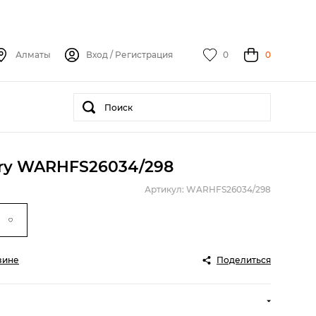
Алматы
Вход
/
Регистрация
0
0
ery WARHFS26034/298
Артикул: WARHFS26034/298
зине
Поделиться