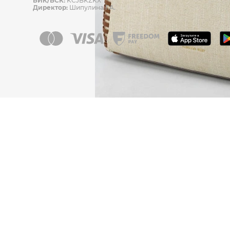
БИК/БСК:
KCJBKZKX
Директор:
Шипулина Г.А.