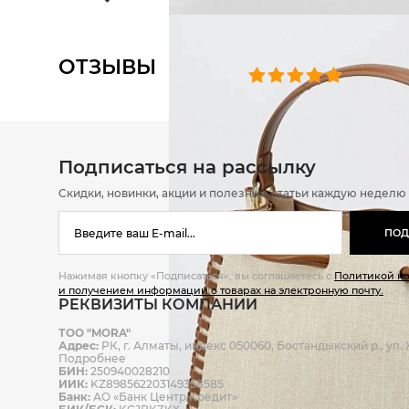
ОТЗЫВЫ
0 челове
Подписаться на рассылку
Скидки, новинки, акции и полезные статьи каждую неделю
ПОД
Нажимая кнопку «Подписаться», вы соглашаетесь с
Политикой к
и получением информации о товарах на электронную почту.
РЕКВИЗИТЫ КОМПАНИИ
ТОО "MORA"
Адрес:
РК, г. Алматы, индекс 050060, Бостандыкский р., ул. Ж
Подробнее
БИН:
250940028210
ИИК:
KZ898562203149358585
Банк:
АО «Банк Центр Кредит»